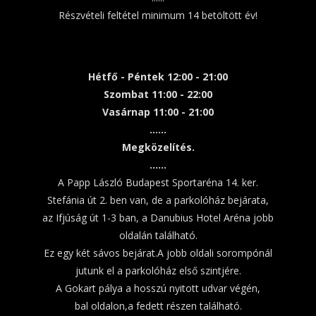
Részvételi feltétel minimum 14 betöltött év!
Hétfő - Péntek 12:00 - 21:00
Szombat 11:00 - 22:00
Vasárnap 11:00 - 21:00
......
Megközelítés.
......
A Papp László Budapest Sportaréna 14. ker.
Stefánia út 2. ben van, de a parkolóház bejárata,
az Ifjúság út 1-3 ban, a Danubius Hotel Aréna jobb
oldalán található.
Ez egy két sávos bejárat.A jobb oldali sorompónál
jutunk el a parkolóház első szintjére.
A Gokart pálya a hosszú nyitott udvar végén,
bal oldalon,a fedett részen található.