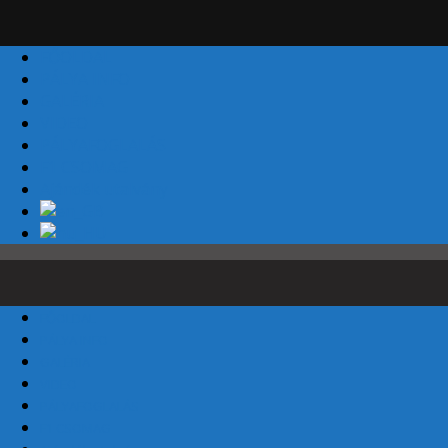
FŐOLDAL
PÁLYA INFO
GALÉRIA
VIDEO
PÁLYAFOGLALÁS
F1 CSOMAG
Ajándék utalvány
FŐOLDAL
PÁLYA INFO
GALÉRIA
VIDEO
PÁLYAFOGLALÁS
F1 CSOMAG