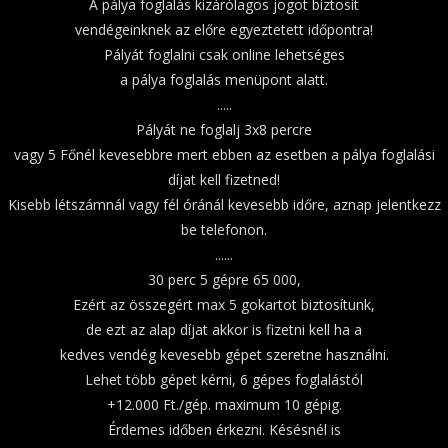
A pálya foglalás kizárólagos jogot biztosít
vendégeinknek az előre egyeztetett időpontra!
Pályát foglalni csak online lehetséges
a pálya foglalás menüpont alatt.
.....
Pályát ne foglalj 3x8 percre
vagy 5 Főnél kevesebbre mert ebben az esetben a pálya foglalási
díjat kell fizetned!
Kisebb létszámnál vagy fél óránál kevesebb időre, aznap jelentkezz
be telefonon.
......
30 perc 5 gépre 65 000,
Ezért az összegért max 5 gokartot biztosítunk,
de ezt az alap díjat akkor is fizetni kell ha a
kedves vendég kevesebb gépet szeretne használni.
Lehet több gépet kérni, 6 gépes foglalástól
+12.000 Ft./gép. maximum 10 gépig.
Érdemes időben érkezni. Késésnél is