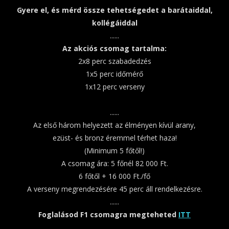
Gyere el, és mérd össze tehetségedet a barátaiddal,
kollégáiddal
......
Az akciós csomag tartalma:
2x8 perc szabadedzés
1x5 perc időmérő
1x12 perc verseny
......
Az első három helyezett az élményen kívül arany,
ezüst- és bronz éremmel térhet haza!
(Minimum 5 főtől!)
A csomag ára: 5 főnél 82 000 Ft.
6 főtől + 16 000 Ft./fő
A verseny megrendezésére 45 perc áll rendelkezésre.
......
Foglalásod F1 csomagra megteheted
ITT
......