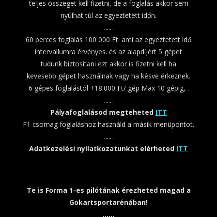
teljes összeget kell fizetni, de a foglalás akkor sem
nyúlhat túl az egyeztetett időn.
......
60 perces foglalás 100 000 Ft. ami az egyeztetett idő
intervallumra érvényes. és az alapdíjért 5 gépet
tudunk biztosítani ezt akkor is fizetni kell ha
kevesebb gépet használnak vagy ha késve érkeznek.
6 gépes foglalástól +18.000 Ft/ gép Max 10 gépig, .
......
Pályafoglalásod megteheted
ITT
F1 csomag foglaláshoz használd a másik menüpontot.
......
Adatkezelési nyilatkozatunkat elérheted
ITT
Te is Forma 1-es pilótának érezheted magad a
Gokartsportarénában!
......