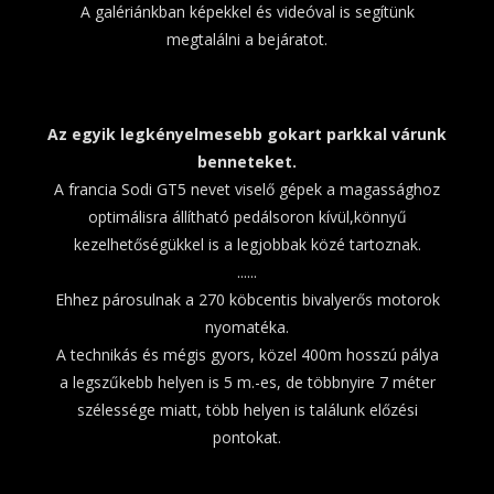
A galériánkban képekkel és videóval is segítünk
megtalálni a bejáratot.
Az egyik legkényelmesebb gokart parkkal várunk
benneteket.
A francia Sodi GT5 nevet viselő gépek a magassághoz
optimálisra állítható pedálsoron kívül,könnyű
kezelhetőségükkel is a legjobbak közé tartoznak.
......
Ehhez párosulnak a 270 köbcentis bivalyerős motorok
nyomatéka.
A technikás és mégis gyors, közel 400m hosszú pálya
a legszűkebb helyen is 5 m.-es, de többnyire 7 méter
szélessége miatt, több helyen is találunk előzési
pontokat.